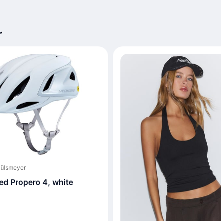
r
Hülsmeyer
ed Propero 4, white