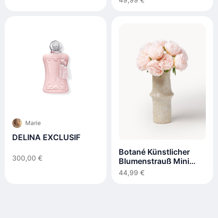
Marie
DELINA EXCLUSIF
Botané Künstlicher
300,00 €
Blumenstrauß Mini
Peony
44,99 €