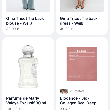
Gina Tricot Tie back
Gina Tricot Tie back
blouse - Weiß
dress - Weiß
39,99 €
49,99 €
2 Creators
Parfums de Marly
Biodance - Bio-
Valaya Exclusif 30 ml
Collagen Real Deep
Mask - 1stück
190,00 €
3,04 €