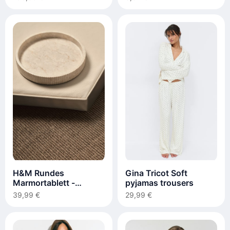
H&M Rundes
Gina Tricot Soft
Marmortablett -
pyjamas trousers
Hellbeige
39,99 €
29,99 €