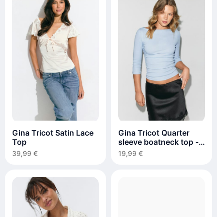
Gina Tricot Satin Lace
Gina Tricot Quarter
Top
sleeve boatneck top -
Blau
39,99 €
19,99 €