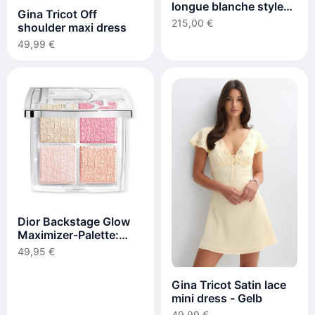
longue blanche style
Gina Tricot Off
corset
215,00 €
shoulder maxi dress
49,99 €
Dior Backstage Glow
Maximizer-Palette:
Dior Highlighter-
49,95 €
Palette
Gina Tricot Satin lace
mini dress - Gelb
49,99 €