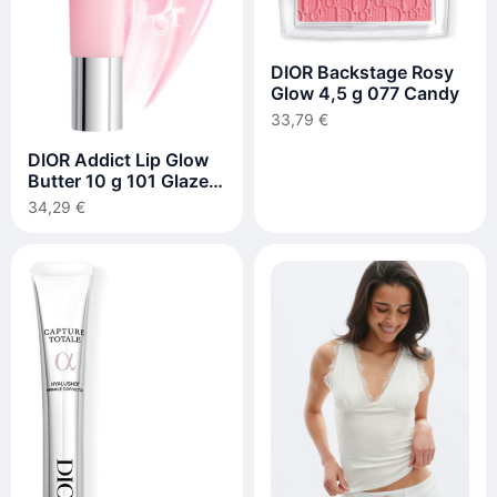
DIOR Backstage Rosy
Glow 4,5 g 077 Candy
33,79 €
DIOR Addict Lip Glow
Butter 10 g 101 Glazed
Pink
34,29 €