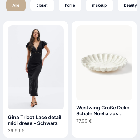
Alle
closet
home
makeup
beauty
Westwing Große Deko-
Schale Noelia aus
Gina Tricot Lace detail
Marmor
77,99 €
midi dress - Schwarz
39,99 €