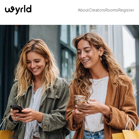
About
Creators
Rooms
Register