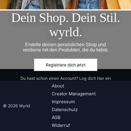
Dein Shop. Dein Stil.
wyrld.
Erstelle deinen persönlichen Shop und
verdiene mit den Produkten, die du liebst.
Registriere dich jetzt
Du hast schon einen Account? Log dich hier ein
About
Creator Management
Impressum
© 2026 Wyrld
Datenschutz
AGB
Widerruf