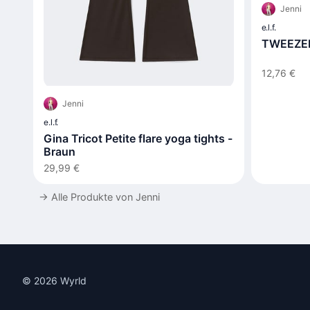
Jenni
e.l.f.
TWEEZER
12,76 €
Jenni
e.l.f.
Gina Tricot Petite flare yoga tights -
Braun
29,99 €
→
Alle Produkte von Jenni
© 2026 Wyrld