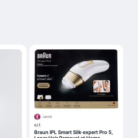
Jenni
e.l.f.
Braun IPL Smart Silk·expert Pro 5,