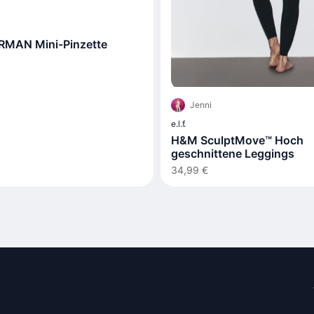
MAN Mini-Pinzette
Jenni
e.l.f.
H&M SculptMove™ Hoch
geschnittene Leggings
34,99 €