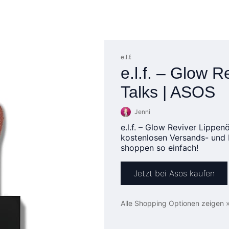
e.l.f.
e.l.f. – Glow 
Talks | ASOS
Jenni
e.l.f. – Glow Reviver Lippen
kostenlosen Versands- und 
shoppen so einfach!
Jetzt bei Asos kaufen
Alle Shopping Optionen zeigen 