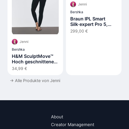
Jenni
Bershka
Braun IPL Smart
Silk·expert Pro 5,
Laser Hair Removal
299,00 €
at Home PL5210
Jenni
Bershka
H&M SculptMove™
Hoch geschnittene
Leggings
34,99 €
→
Alle Produkte von Jenni
About
Creator Management