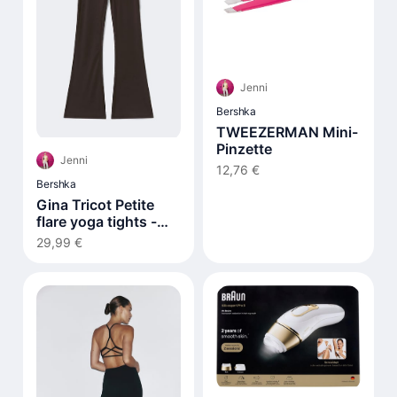
Jenni
Bershka
TWEEZERMAN Mini-
Pinzette
Jenni
12,76 €
Bershka
Gina Tricot Petite
flare yoga tights -
Braun
29,99 €