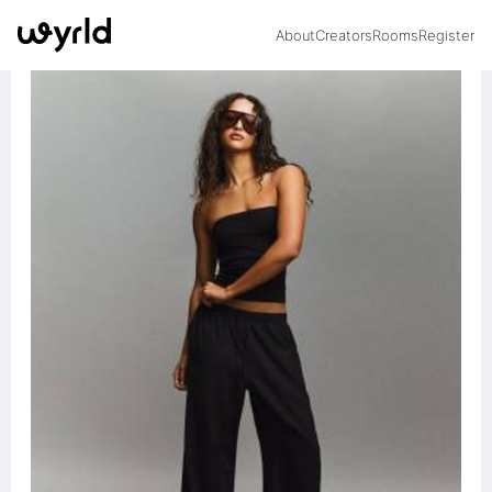
About
Creators
Rooms
Register