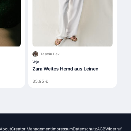
Tasmin Devi
Veja
Zara Weites Hemd aus Leinen
35,95 €
About
Creator Management
Impressum
Datenschutz
AGB
Widerruf