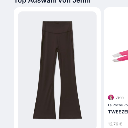
Top Auswahl von Jenni
Jenni
La Roche Po
TWEEZER
12,76 €