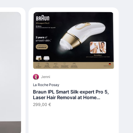
Jenni
La Roche Posay
Braun IPL Smart Silk·expert Pro 5,
Laser Hair Removal at Home
PL5210
299,00 €