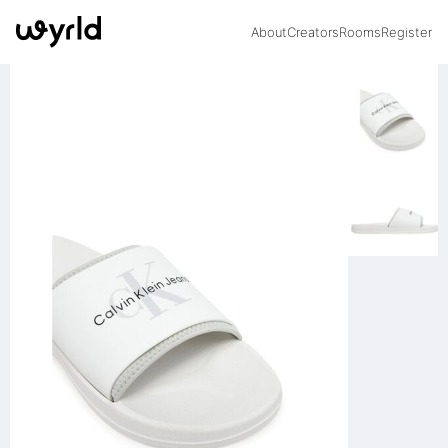
About
Creators
Rooms
Register