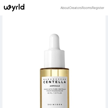
About
Creators
Rooms
Register