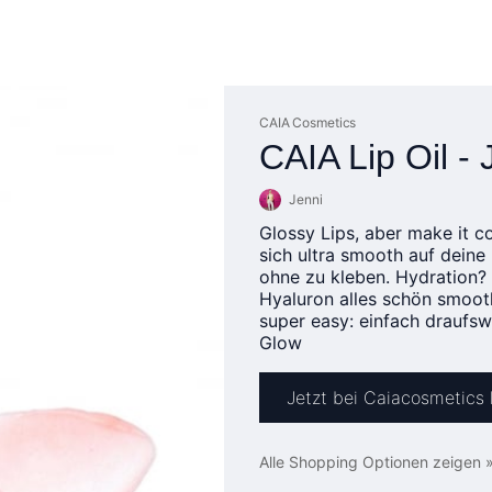
CAIA Cosmetics
CAIA Lip Oil - 
Jenni
Glossy Lips, aber make it co
sich ultra smooth auf deine L
ohne zu kleben. Hydration? 
Hyaluron alles schön smooth
super easy: einfach draufswi
Glow
Jetzt bei Caiacosmetics
Alle Shopping Optionen zeigen 