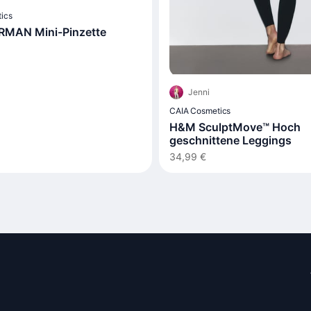
ics
MAN Mini-Pinzette
Jenni
CAIA Cosmetics
H&M SculptMove™ Hoch
geschnittene Leggings
34,99 €