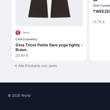
CAIA Cosmet
TWEEZER
12,76 €
Jenni
CAIA Cosmetics
Gina Tricot Petite flare yoga tights -
Braun
29,99 €
→
Alle Produkte von Jenni
© 2026 Wyrld