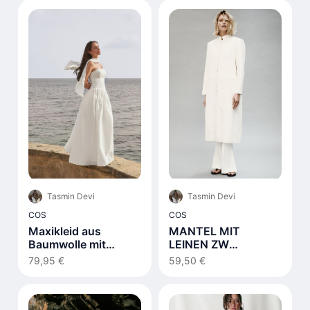
Tasmin Devi
Tasmin Devi
COS
COS
Maxikleid aus
MANTEL MIT
Baumwolle mit
LEINEN ZW
Schnürdetail Weiß
COLLECTION
79,95 €
59,50 €