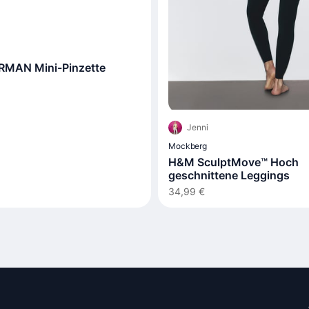
MAN Mini-Pinzette
Jenni
Mockberg
H&M SculptMove™ Hoch
geschnittene Leggings
34,99 €