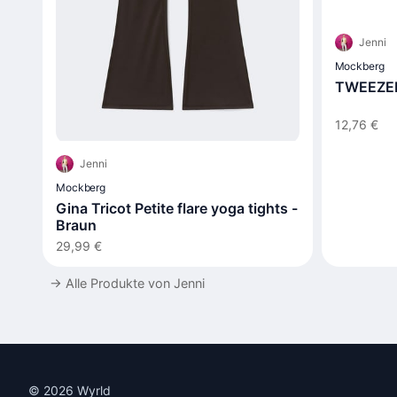
Jenni
Mockberg
TWEEZER
12,76 €
Jenni
Mockberg
Gina Tricot Petite flare yoga tights -
Braun
29,99 €
→
Alle Produkte von Jenni
© 2026 Wyrld