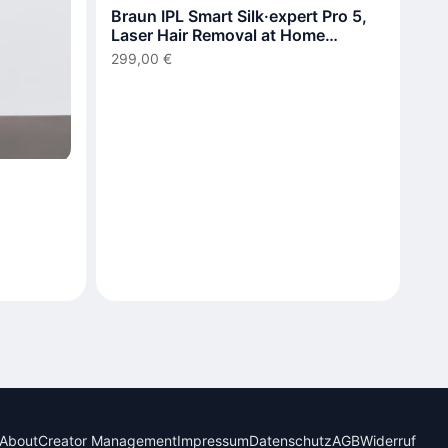
Braun IPL Smart Silk·expert Pro 5,
Laser Hair Removal at Home
PL5210
299,00 €
About
Creator Management
Impressum
Datenschutz
AGB
Widerruf