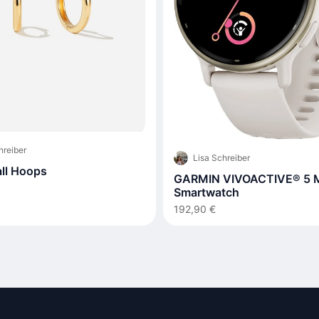
hreiber
Lisa Schreiber
all Hoops
GARMIN VIVOACTIVE® 5 
Smartwatch
192,90 €