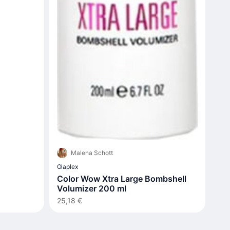
Malena Schott
Olaplex
Color Wow Xtra Large Bombshell
Volumizer 200 ml
25,18 €