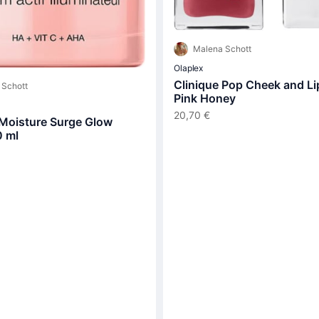
Malena Schott
Olaplex
Clinique Pop Cheek and Lip
 Schott
Pink Honey
20,70 €
 Moisture Surge Glow
 ml