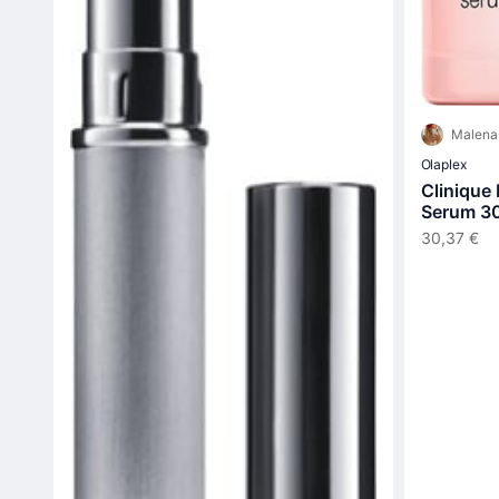
Malena
Olaplex
Clinique
Serum 30
30,37 €