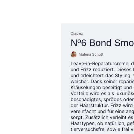
Olaplex
Nº6 Bond Smo
Malena Schott
Leave-in-Reparaturcreme, di
und Frizz reduziert. Dieses
und erleichtert das Styling
weicher. Dank seiner repar
Kräuselungen beseitigt und d
Vorteile wird es als luxuriö
beschädigtes, sprödes oder
der Haarstruktur. Frizz wird
vereinfacht und für eine a
sorgt. Zusätzlich verleiht e
Haartypen, ob natürlich, ge
tierversuchsfrei sowie frei 