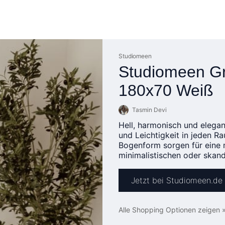
Studiomeen
Studiomeen Gr
180x70 Weiß
Tasmin Devi
Hell, harmonisch und elega
und Leichtigkeit in jeden R
Bogenform sorgen für eine m
minimalistischen oder skan
Jetzt bei Studiomeen.de
Alle Shopping Optionen zeigen 