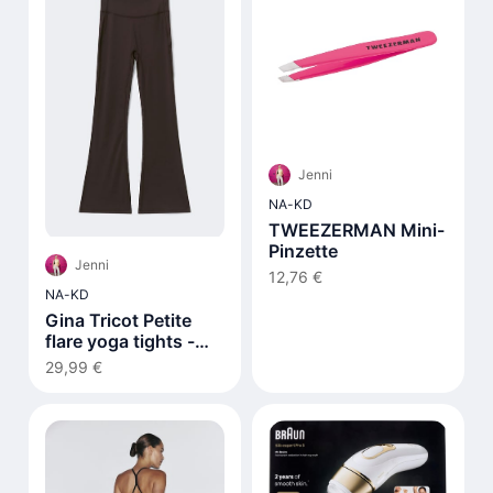
Jenni
NA-KD
TWEEZERMAN Mini-
Pinzette
Jenni
12,76 €
NA-KD
Gina Tricot Petite
flare yoga tights -
Braun
29,99 €