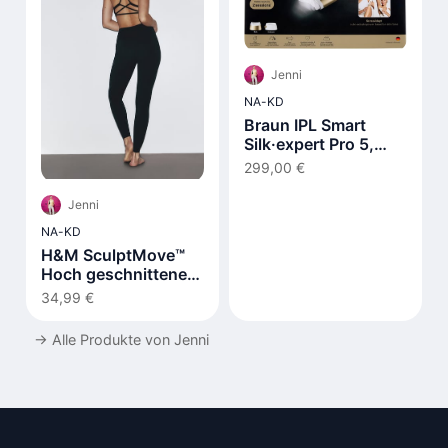
Jenni
NA-KD
Braun IPL Smart
Silk·expert Pro 5,
Laser Hair Removal
299,00 €
at Home PL5210
Jenni
NA-KD
H&M SculptMove™
Hoch geschnittene
Leggings
34,99 €
→
Alle Produkte von Jenni