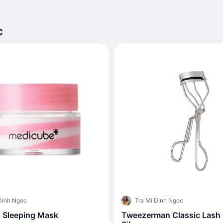
c
Dinh Ngoc
Tra Mi Dinh Ngoc
 Sleeping Mask
Tweezerman Classic Lash C