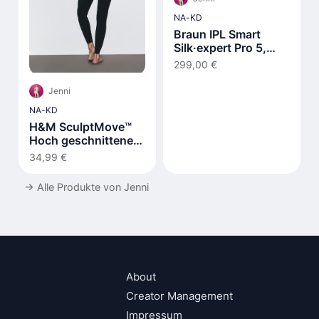
NA-KD
Braun IPL Smart
Silk·expert Pro 5,
Laser Hair Removal
299,00 €
at Home PL5210
Jenni
NA-KD
H&M SculptMove™
Hoch geschnittene
Leggings
34,99 €
→
Alle Produkte von Jenni
About
Creator Management
Impressum