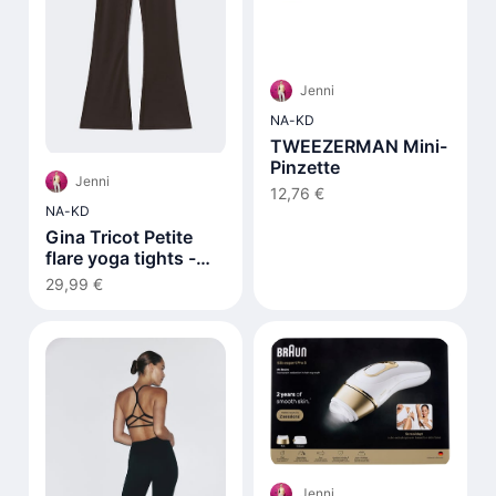
Jenni
NA-KD
TWEEZERMAN Mini-
Pinzette
Jenni
12,76 €
NA-KD
Gina Tricot Petite
flare yoga tights -
Braun
29,99 €
Jenni