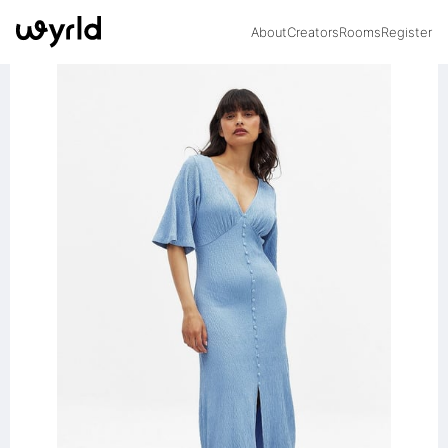
About
Creators
Rooms
Register