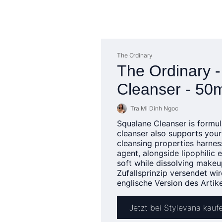
The Ordinary
The Ordinary 
Cleanser - 50
Tra Mi Dinh Ngoc
Squalane Cleanser is formul
cleanser also supports your 
cleansing properties harnes
agent, alongside lipophilic 
soft while dissolving
makeup
Zufallsprinzip versendet wi
englische Version des Artike
Jetzt bei Stylevana kauf