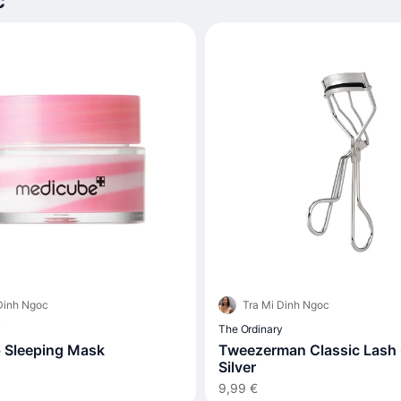
c
Dinh Ngoc
Tra Mi Dinh Ngoc
y
The Ordinary
 Sleeping Mask
Tweezerman Classic Lash C
Silver
9,99 €