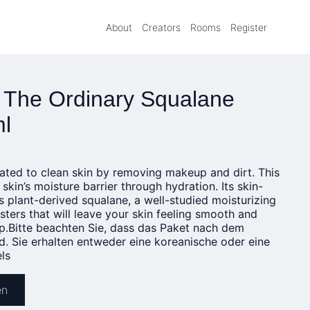
About
Creators
Rooms
Register
- The Ordinary Squalane
ml
ated to clean skin by removing makeup and dirt. This
skin’s moisture barrier through hydration. Its skin-
s plant-derived squalane, a well-studied moisturizing
esters that will leave your skin feeling smooth and
.Bitte
beachten Sie, dass das Paket nach dem
rd. Sie erhalten entweder eine koreanische oder eine
ls
en