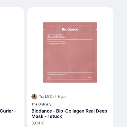
Tra Mi Dinh Ngoc
The Ordinary
urler -
Biodance - Bio-Collagen Real Deep
Mask - 1stück
3,04 €