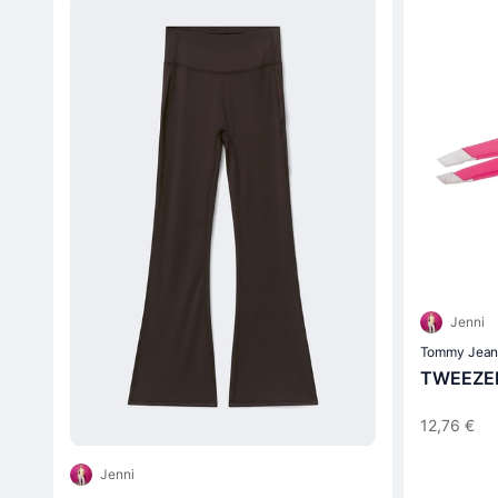
Jenni
Tommy Jean
TWEEZER
12,76 €
Jenni