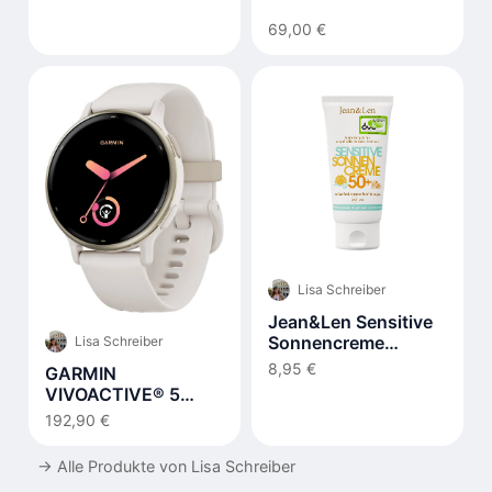
69,00 €
Lisa Schreiber
Jean&Len Sensitive
Sonnencreme
Lisa Schreiber
Gesicht LSF 50+
8,95 €
GARMIN
VIVOACTIVE® 5
MUSIC Smartwatch
192,90 €
→
Alle Produkte von Lisa Schreiber