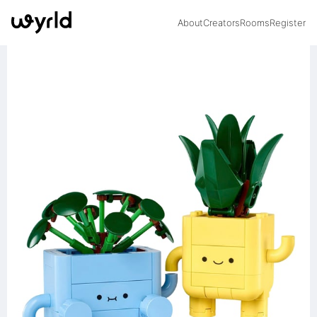
About
Creators
Rooms
Register