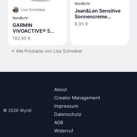
Nordlicht
Lisa Schreiber
Jean&Len Sensitive
Sonnencreme
Nordlicht
Gesicht LSF 50+
8,95 €
GARMIN
VIVOACTIVE® 5
MUSIC Smartwatch
192,90 €
→
Alle Produkte von Lisa Schreiber
About
Creator Management
Impressum
© 2026 Wyrld
Datenschutz
AGB
Widerruf