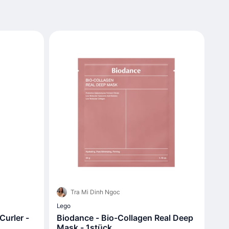
Tra Mi Dinh Ngoc
Lego
urler -
Biodance - Bio-Collagen Real Deep
Mask - 1stück