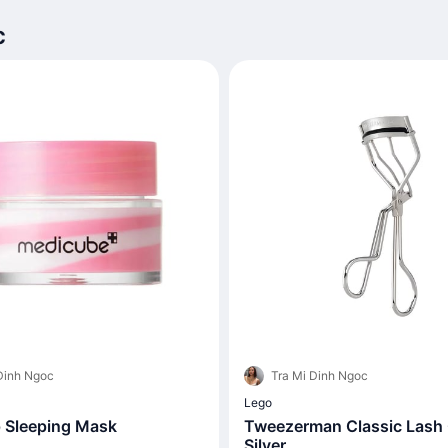
c
Dinh Ngoc
Tra Mi Dinh Ngoc
Lego
 Sleeping Mask
Tweezerman Classic Lash C
Silver