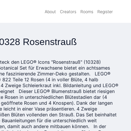
About
Creators
Rooms
Register
10328 Rosenstrauß
steck den LEGO® Icons "Rosenstrauß" (10328)
tanical Set für Erwachsene bietet ein achtsames
eine faszinierende Zimmer-Deko gestalten. LEGO®
822 Teile 12 Rosen (4 in voller Blüte, 4 halb
4 Zweige Schleierkraut inkl. Bildanleitung und LEGO®
eeignet Dieser LEGO® Blumenstrauß bietet riesigen
te Rosen in unterschiedlichen Blütestadien dar (4
lb geöffnete Rosen und 4 Knospen). Dank der langen
 leicht in einer Vase präsentieren. 4 Zweige
eißen Blüten vollenden den Strauß. Das Set beinhaltet
 Bauanleitungen für die unterschiedlich weit
sen, damit auch andere mitbauen können. In der