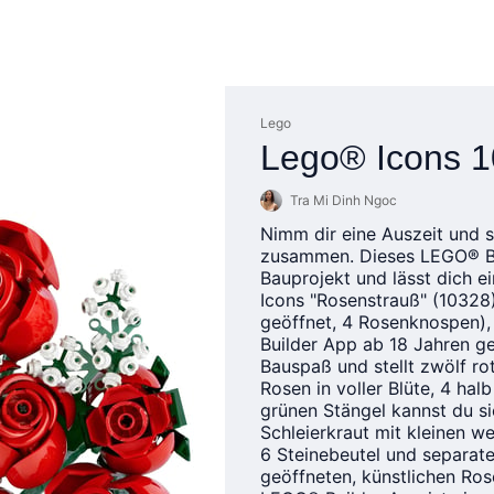
Lego
Lego® Icons 
Tra Mi Dinh Ngoc
Nimm dir eine Auszeit und 
zusammen. Dieses LEGO® Bo
Bauprojekt und lässt dich 
Icons "Rosenstrauß" (10328) 
geöffnet, 4 Rosenknospen), 
Builder App ab 18 Jahren g
Bauspaß und stellt zwölf ro
Rosen in voller Blüte, 4 ha
grünen Stängel kannst du sie
Schleierkraut mit kleinen w
6 Steinebeutel und separate
geöffneten, künstlichen Ro