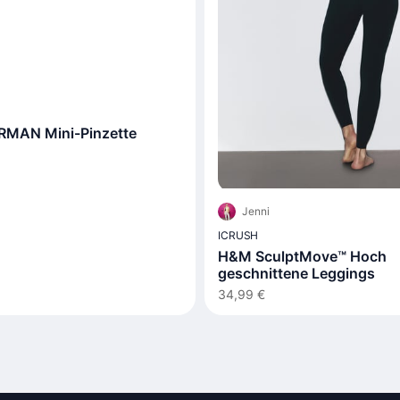
MAN Mini-Pinzette
Jenni
ICRUSH
H&M SculptMove™ Hoch
geschnittene Leggings
34,99 €