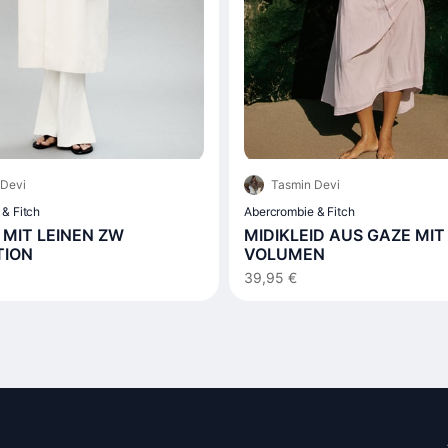
 Devi
Tasmin Devi
& Fitch
Abercrombie & Fitch
MIT LEINEN ZW
MIDIKLEID AUS GAZE MIT
TION
VOLUMEN
39,95 €