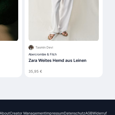
Tasmin Devi
Abercrombie & Fitch
Zara Weites Hemd aus Leinen
35,95 €
About
Creator Management
Impressum
Datenschutz
AGB
Widerruf