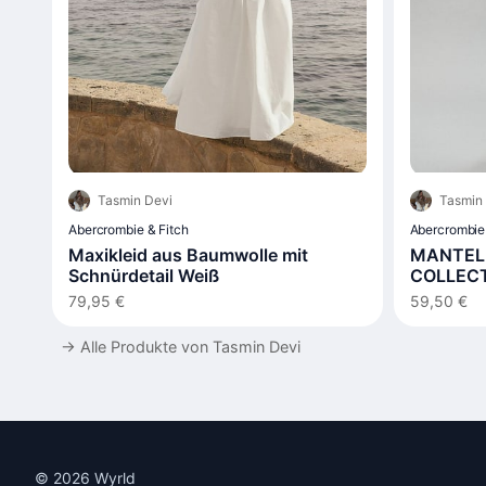
Tasmin Devi
Tasmin
Abercrombie & Fitch
Abercrombie 
Maxikleid aus Baumwolle mit
MANTEL 
Schnürdetail Weiß
COLLEC
79,95 €
59,50 €
→
Alle Produkte von Tasmin Devi
© 2026 Wyrld