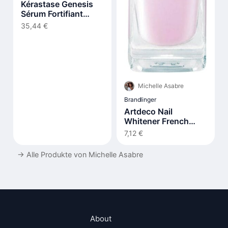
Kérastase Genesis
Sérum Fortifiant
Anti-Chute 90ml
35,44 €
Michelle Asabre
Brandlinger
Artdeco Nail
Whitener French
Rosé 2 10 ml
7,12 €
→
Alle Produkte von Michelle Asabre
About