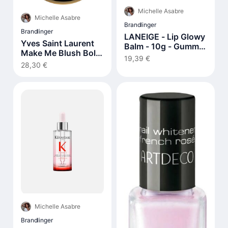
Michelle Asabre
Michelle Asabre
Brandlinger
Brandlinger
LANEIGE - Lip Glowy
Yves Saint Laurent
Balm - 10g - Gummy
Make Me Blush Bold
Bear (1ea) X Lip
19,39 €
Blurring Blush 5 g 37
28,30 €
Sleeping Mask EX -
Peachy Nude
20g - Berry (1ea)
Michelle Asabre
Brandlinger