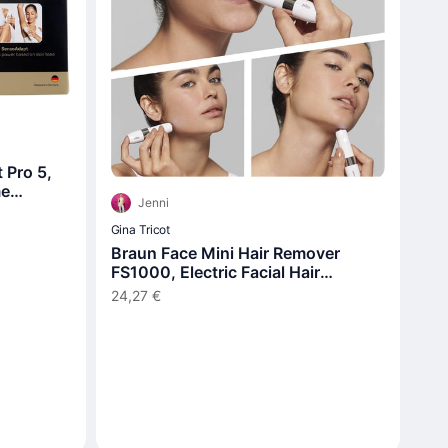
 Pro 5,
me
Jenni
Gina Tricot
Braun Face Mini Hair Remover
FS1000, Electric Facial Hair
Remover
24,27 €