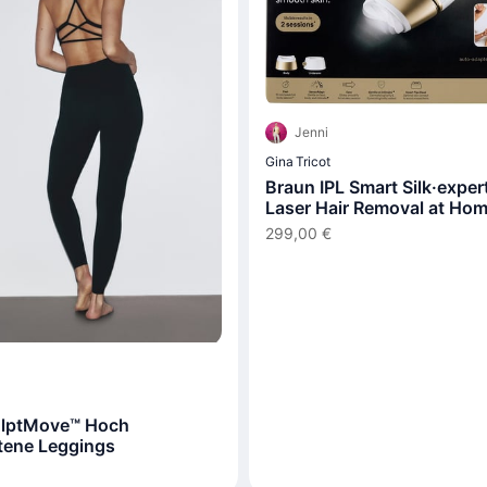
Jenni
Gina Tricot
Braun IPL Smart Silk·expert
Laser Hair Removal at Ho
PL5210
299,00 €
lptMove™ Hoch
tene Leggings