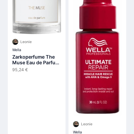
Leonie
Wella
Zarkoperfume The
Muse Eau de Parfum
(EdP) 100 ml
95,24 €
Leonie
Wella