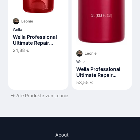
Leonie
Wella
Wella Professional
Ultimate Repair
tiefenwirksamer
24,88 €
Leonie
Conditioner 200 ml
Wella
Wella Professional
Ultimate Repair
Shampoo 1000 ml
53,55 €
→
Alle Produkte von Leonie
About