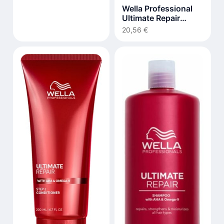
Wella Professional
Ultimate Repair
Miracle Hair Rescue
20,56 €
30 ml