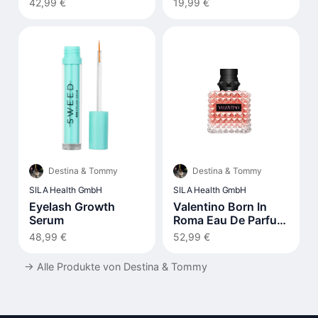
42,99 €
19,99 €
Destina & Tommy
Destina & Tommy
SILA Health GmbH
SILA Health GmbH
Eyelash Growth
Valentino Born In
Serum
Roma Eau De Parfum
30ml
48,99 €
52,99 €
→
Alle Produkte von Destina & Tommy