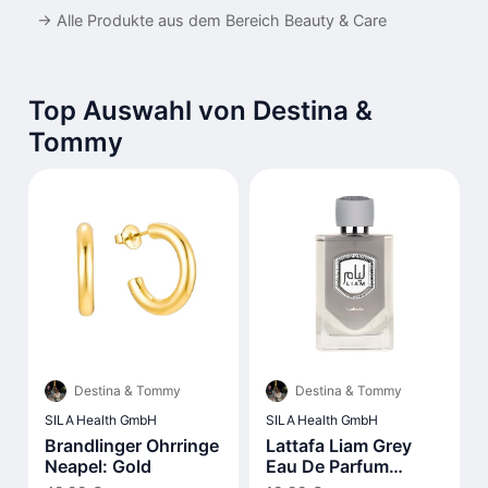
→
Alle Produkte aus dem Bereich Beauty & Care
Top Auswahl von Destina &
Tommy
Destina & Tommy
Destina & Tommy
SILA Health GmbH
SILA Health GmbH
Brandlinger Ohrringe
Lattafa Liam Grey
Neapel: Gold
Eau De Parfum
100ml