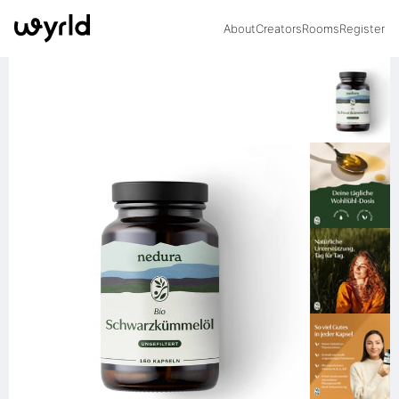
About
Creators
Rooms
Register