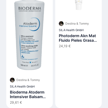
Destina & Tommy
SILA Health GmbH
Photoderm Akn Mat
Fluido Pieles Grasas
Y Acnéicas Spf30 40
24,19 €
ml
Destina & Tommy
SILA Health GmbH
Bioderma Atoderm
Intensiver Balsam
500ml
29,61 €