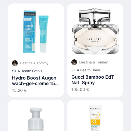
Destina & Tommy
Destina & Tommy
SILA Health GmbH
SILA Health GmbH
Gucci Bamboo EdT
Hydro Boost Augen-
Nat. Spray
wach-gel-creme 15
ml
105,00 €
15,20 €