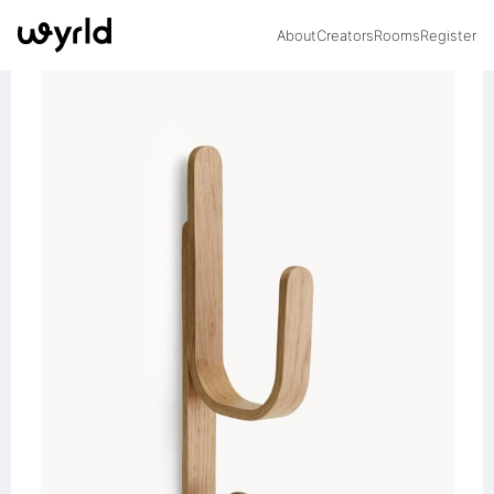
About
Creators
Rooms
Register