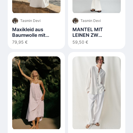
Tasmin Devi
Tasmin Devi
Maxikleid aus
MANTEL MIT
Baumwolle mit
LEINEN ZW
Schnürdetail Weiß
COLLECTION
79,95 €
59,50 €