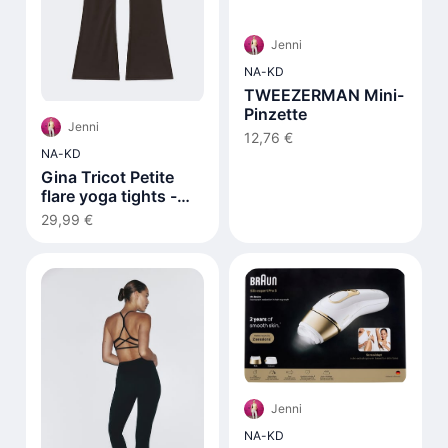
Jenni
NA-KD
TWEEZERMAN Mini-
Pinzette
Jenni
12,76 €
NA-KD
Gina Tricot Petite
flare yoga tights -
Braun
29,99 €
Jenni
NA-KD