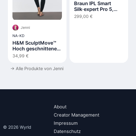
Braun IPL Smart
Silk·expert Pro 5,
Laser Hair Removal
299,00 €
at Home PL5210
Jenni
NA-KD
H&M SculptMove™
Hoch geschnittene
Leggings
34,99 €
→
Alle Produkte von Jenni
About
Creator Management
Impressum
© 2026 Wyrld
Datenschutz