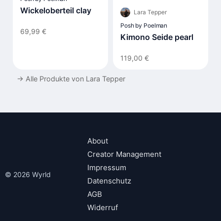
Wickeloberteil clay
Lara Tepper
Posh by Poelman
69,99 €
Kimono Seide pearl
119,00 €
→
Alle Produkte von Lara Tepper
About
Creator Management
Impressum
© 2026 Wyrld
Datenschutz
AGB
Widerruf