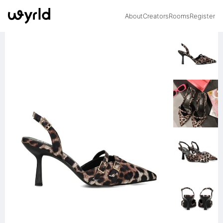
About
Creators
Rooms
Register