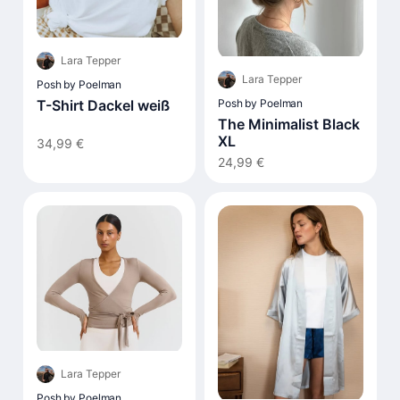
Lara Tepper
Lara Tepper
Posh by Poelman
T-Shirt Dackel weiß
Posh by Poelman
The Minimalist Black
XL
34,99 €
24,99 €
Lara Tepper
Posh by Poelman