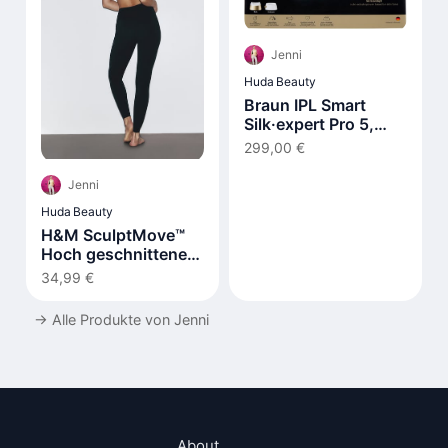
Jenni
Huda Beauty
Braun IPL Smart
Silk·expert Pro 5,
Laser Hair Removal
299,00 €
at Home PL5210
Jenni
Huda Beauty
H&M SculptMove™
Hoch geschnittene
Leggings
34,99 €
→
Alle Produkte von Jenni
About