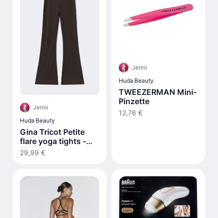
Jenni
Huda Beauty
TWEEZERMAN Mini-
Pinzette
Jenni
12,76 €
Huda Beauty
Gina Tricot Petite
flare yoga tights -
Braun
29,99 €