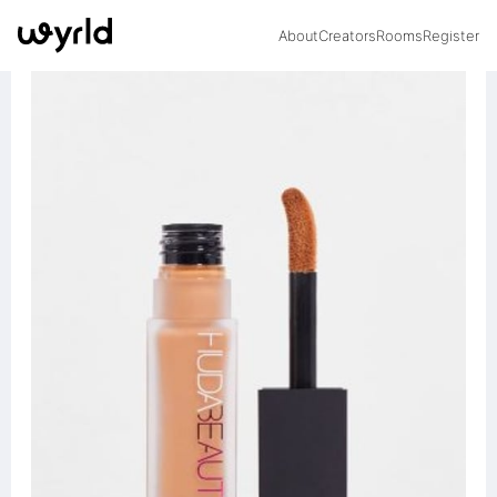
About
Creators
Rooms
Register