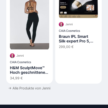
Jenni
CAIA Cosmetics
Braun IPL Smart
Silk·expert Pro 5,
Laser Hair Removal
299,00 €
at Home PL5210
Jenni
CAIA Cosmetics
H&M SculptMove™
Hoch geschnittene
Leggings
34,99 €
→
Alle Produkte von Jenni