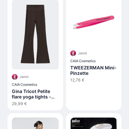
Jenni
CAIA Cosmetics
TWEEZERMAN Mini-
Pinzette
Jenni
12,76 €
CAIA Cosmetics
Gina Tricot Petite
flare yoga tights -
Braun
29,99 €