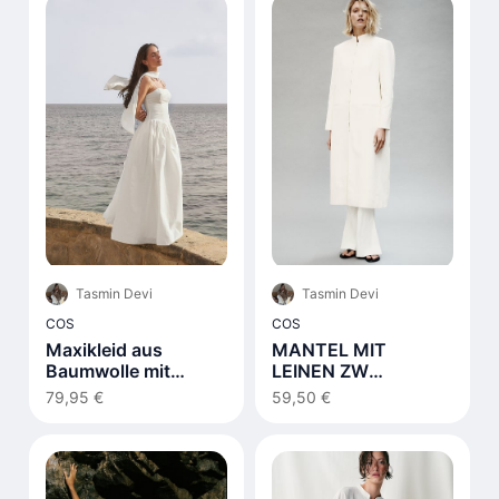
Tasmin Devi
Tasmin Devi
COS
COS
Maxikleid aus
MANTEL MIT
Baumwolle mit
LEINEN ZW
Schnürdetail Weiß
COLLECTION
79,95 €
59,50 €