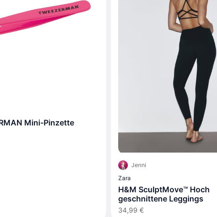
MAN Mini-Pinzette
Jenni
Zara
H&M SculptMove™ Hoch
geschnittene Leggings
34,99 €