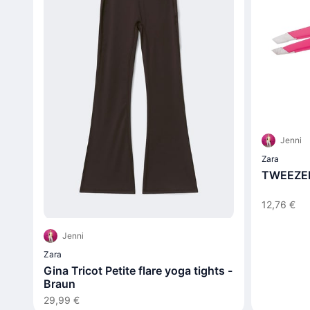
Jenni
Zara
TWEEZER
12,76 €
Jenni
Zara
Gina Tricot Petite flare yoga tights -
Braun
29,99 €