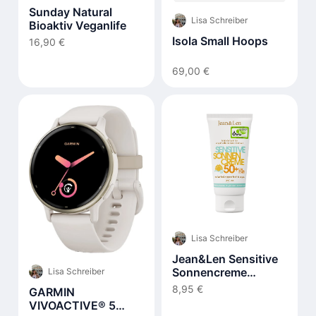
Sunday Natural
Lisa Schreiber
Bioaktiv Veganlife
Isola Small Hoops
16,90 €
69,00 €
Lisa Schreiber
Jean&Len Sensitive
Sonnencreme
Lisa Schreiber
Gesicht LSF 50+
8,95 €
GARMIN
VIVOACTIVE® 5