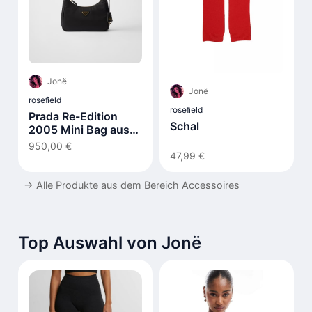
Jonë
Jonë
rosefield
rosefield
Prada Re-Edition
Schal
2005 Mini Bag aus
Re-Nylon
950,00 €
47,99 €
→
Alle Produkte aus dem Bereich Accessoires
Top Auswahl von Jonë