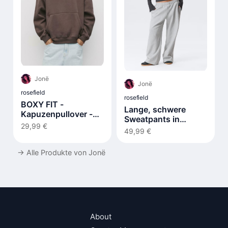
Jonë
Jonë
rosefield
rosefield
BOXY FIT -
Lange, schwere
Kapuzenpullover -
Sweatpants in
dark brown
29,99 €
lockerer Passform
49,99 €
→
Alle Produkte von Jonë
About