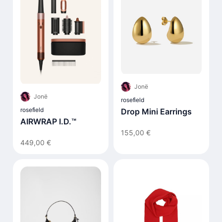
Jonë
Jonë
rosefield
rosefield
Drop Mini Earrings
AIRWRAP I.D.™
155,00 €
449,00 €