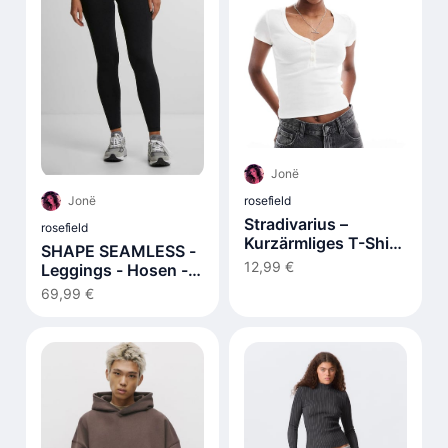
Jonë
rosefield
Jonë
Stradivarius –
rosefield
Kurzärmliges T-Shirt
SHAPE SEAMLESS -
in Ecru mit
12,99 €
Leggings - Hosen -
Knopfleiste
black
69,99 €