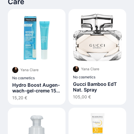
Care
Yana Clare
Yana Clare
No cosmetics
No cosmetics
Gucci Bamboo EdT
Hydro Boost Augen-
Nat. Spray
wach-gel-creme 15
ml
105,00 €
15,20 €