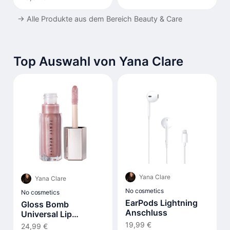
→
Alle Produkte aus dem Bereich Beauty & Care
Top Auswahl von Yana Clare
Yana Clare
Yana Clare
No cosmetics
No cosmetics
EarPods Lightning
Gloss Bomb
Anschluss
Universal Lip
Luminizer
19,99 €
24,99 €