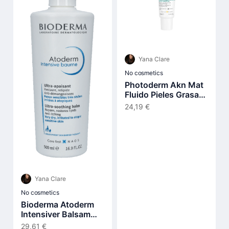
Yana Clare
No cosmetics
Photoderm Akn Mat
Fluido Pieles Grasas
Y Acnéicas Spf30 40
24,19 €
ml
Yana Clare
No cosmetics
Bioderma Atoderm
Intensiver Balsam
500ml
29,61 €