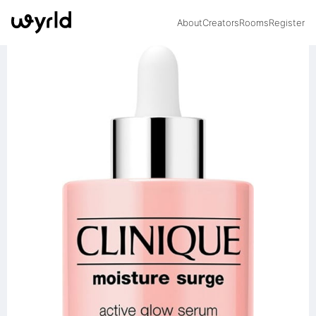
About
Creators
Rooms
Register