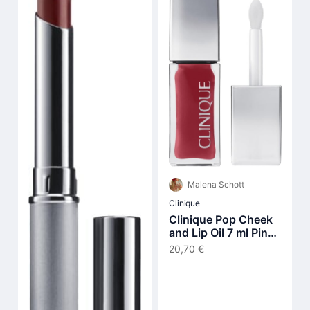
Malena Schott
Clinique
Clinique Pop Cheek
and Lip Oil 7 ml Pink
Honey
20,70 €