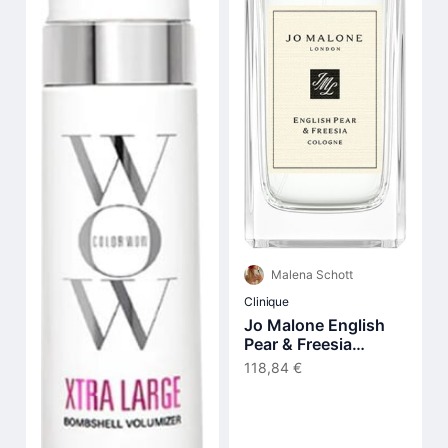
Malena Schott
Clinique
Jo Malone English
Pear & Freesia
Cologne 100 ml
118,84 €