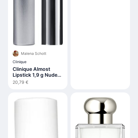
Malena Schott
Clinique
Clinique Almost
Lipstick 1,9 g Nude
Honey
20,79 €