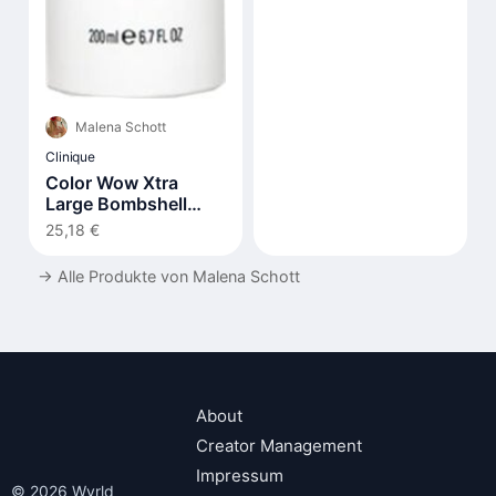
Malena Schott
Clinique
Color Wow Xtra
Large Bombshell
Volumizer 200 ml
25,18 €
→
Alle Produkte von Malena Schott
About
Creator Management
Impressum
© 2026 Wyrld