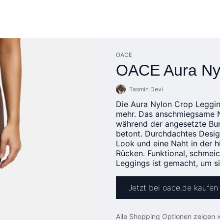
OACE
OACE Aura Ny
Tasmin Devi
Die Aura Nylon Crop Legging
mehr. Das anschmiegsame Ny
während der angesetzte Bun
betont. Durchdachtes Design
Look und eine Naht in der h
Rücken. Funktional, schmei
Leggings ist gemacht, um s
Jetzt bei oace.de kaufen
Alle Shopping Optionen zeigen 