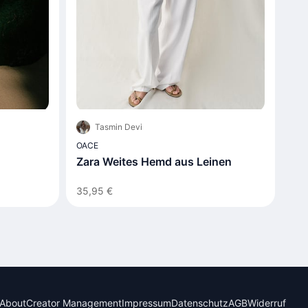
Tasmin Devi
OACE
Zara Weites Hemd aus Leinen
35,95 €
About
Creator Management
Impressum
Datenschutz
AGB
Widerruf