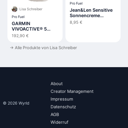
Pro Fuel
Lisa Schreiber
Jean&Len Sensitive
Sonnencreme
Pro Fuel
Gesicht LSF 50+
8,95 €
GARMIN
VIVOACTIVE® 5
MUSIC Smartwatch
192,90 €
→
Alle Produkte von Lisa Schreiber
About
Creator Management
Impressum
© 2026 Wyrld
Datenschutz
AGB
Widerruf