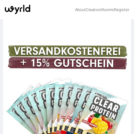
About
Creators
Rooms
Register