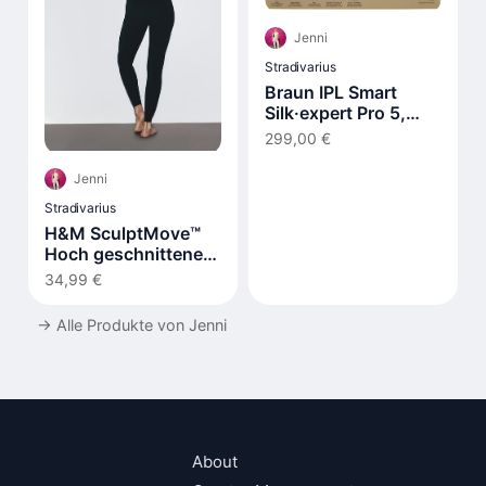
Jenni
Stradivarius
Braun IPL Smart
Silk·expert Pro 5,
Laser Hair Removal
299,00 €
at Home PL5210
Jenni
Stradivarius
H&M SculptMove™
Hoch geschnittene
Leggings
34,99 €
→
Alle Produkte von Jenni
About