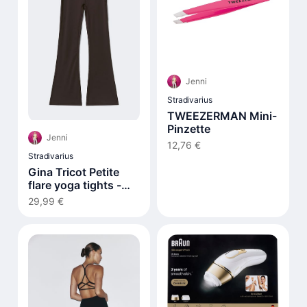
Jenni
Stradivarius
TWEEZERMAN Mini-
Pinzette
Jenni
12,76 €
Stradivarius
Gina Tricot Petite
flare yoga tights -
Braun
29,99 €