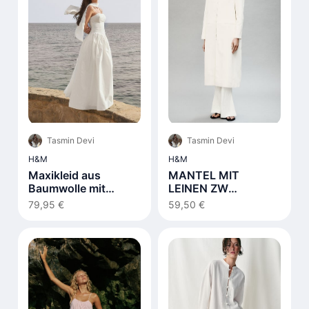
Tasmin Devi
Tasmin Devi
H&M
H&M
Maxikleid aus
MANTEL MIT
Baumwolle mit
LEINEN ZW
Schnürdetail Weiß
COLLECTION
79,95 €
59,50 €