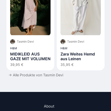
Tasmin Devi
Tasmin Devi
H&M
H&M
MIDIKLEID AUS
Zara Weites Hemd
GAZE MIT VOLUMEN
aus Leinen
39,95 €
35,95 €
→
Alle Produkte von Tasmin Devi
About