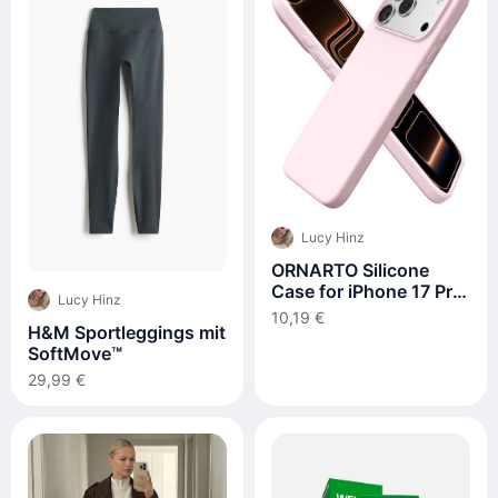
Lucy Hinz
ORNARTO Silicone
Case for iPhone 17 Pro
Lucy Hinz
Ma
10,19 €
H&M Sportleggings mit
SoftMove™
29,99 €