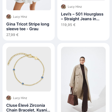
Lucy Hinz
Levi’s – 501 Hourglass
Lucy Hinz
– Straight Jeans in
mittelblauer Waschung
Gina Tricot Stripe long
119,95 €
sleeve tee - Grau
27,99 €
Lucy Hinz
Cluse Élevé Zirconia
Chain Bracelet, Kyanite