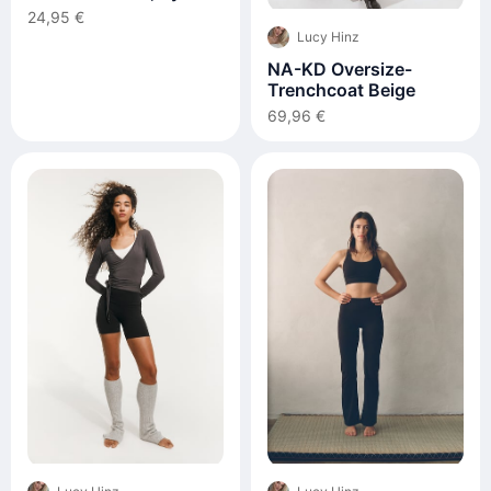
Blue, Gold Colour
24,95 €
Lucy Hinz
NA-KD Oversize-
Trenchcoat Beige
69,96 €