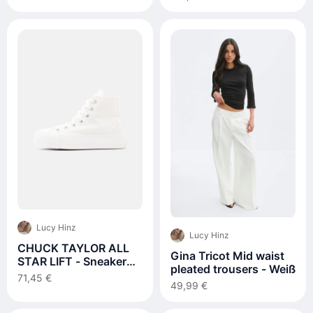
Lucy Hinz
Lucy Hinz
CHUCK TAYLOR ALL
Gina Tricot Mid waist
STAR LIFT - Sneaker
pleated trousers - Weiß
high - egret/black
71,45 €
49,99 €