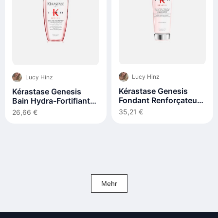
Lucy Hinz
Lucy Hinz
Kérastase Genesis
Kérastase Genesis
Fondant Renforçateur
Bain Hydra-Fortifiant
200 ml
250ml
35,21 €
26,66 €
Mehr