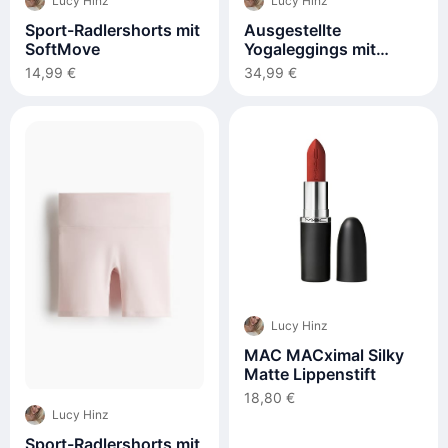
Lucy Hinz
Lucy Hinz
Sport-Radlershorts mit
Ausgestellte
SoftMove
Yogaleggings mit
SoftMove
14,99 €
34,99 €
Lucy Hinz
MAC MACximal Silky
Matte Lippenstift
18,80 €
Lucy Hinz
Sport-Radlershorts mit