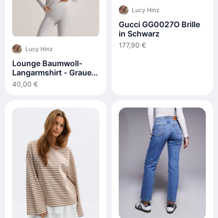
Lucy Hinz
Gucci GG0027O Brille
in Schwarz
177,90 €
Lucy Hinz
Lounge Baumwoll-
Langarmshirt - Grauer
Melange
40,00 €