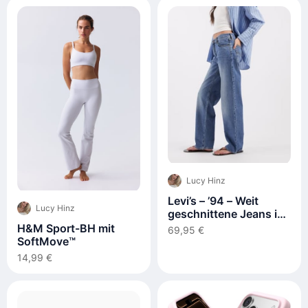
Lucy Hinz
Levi’s – ’94 – Weit
Lucy Hinz
geschnittene Jeans in
Mittelblau
H&M Sport-BH mit
69,95 €
SoftMove™
14,99 €