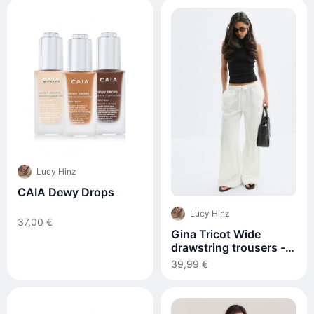
Lucy Hinz
CAIA Dewy Drops
Lucy Hinz
37,00 €
Gina Tricot Wide
drawstring trousers -
Weiß
39,99 €