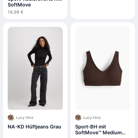
SoftMove
14,99 €
Lucy Hinz
Lucy Hinz
NA-KD Hüftjeans Grau
Sport-BH mit
SoftMove™ Medium