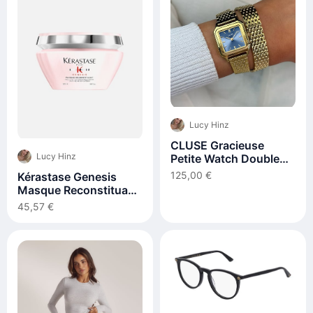
Lucy Hinz
CLUSE Gracieuse
Lucy Hinz
Petite Watch Double
Steel, Kyanite Blue,
125,00 €
Kérastase Genesis
Gold Colour
Masque Reconstituant
200ml
45,57 €