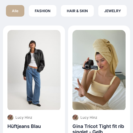
Alle
FASHION
HAIR & SKIN
JEWELRY
Lucy Hinz
Lucy Hinz
Hüftjeans Blau
Gina Tricot Tight fit rib
singlet - Gelb