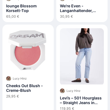
lounge Blossom
We're Even -
Korsett-Top
Langanhaltender,
feuchtigkeitsspendender
65,00 €
30,95 €
Concealer
Lucy Hinz
Cheeks Out Blush -
Creme-Blush
Lucy Hinz
29,95 €
Levi’s – 501 Hourglass
– Straight Jeans in
hellblauer Waschung
119,95 €