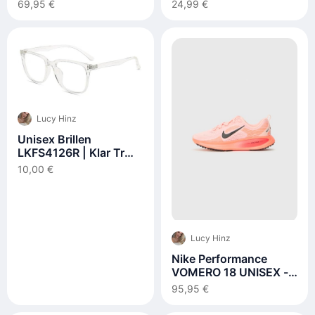
Support
69,95 €
24,99 €
Lucy Hinz
Unisex Brillen
LKFS4126R | Klar Tr
Mittel Quadratisch
10,00 €
Fassung | Firmoo DE
Lucy Hinz
Nike Performance
VOMERO 18 UNISEX -
Laufschuh
95,95 €