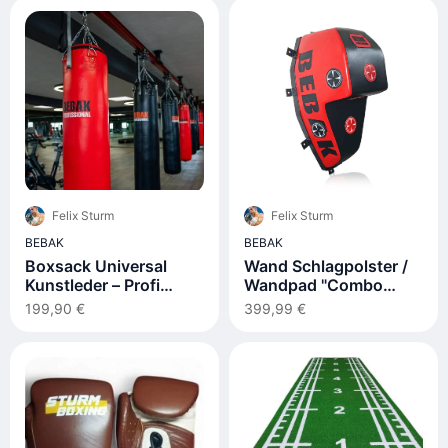
Felix Sturm
Felix Sturm
BEBAK
BEBAK
Boxsack Universal
Wand Schlagpolster /
Kunstleder – Profi
Wandpad "Combo
Training - Rot
King"
199,90 €
399,99 €