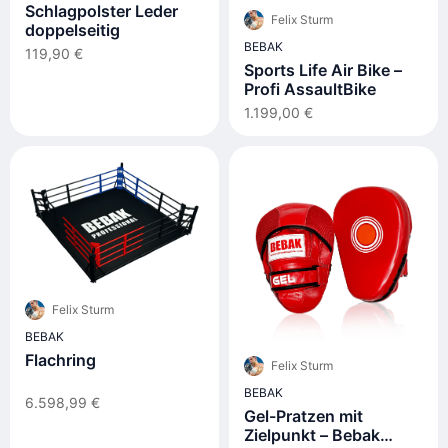
Schlagpolster Leder
Felix Sturm
doppelseitig
BEBAK
119,90 €
Sports Life Air Bike –
Profi AssaultBike
1.199,00 €
Felix Sturm
BEBAK
Flachring
Felix Sturm
BEBAK
6.598,99 €
Gel-Pratzen mit
Zielpunkt – Bebak