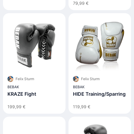
"Precision"
79,99 €
Felix Sturm
Felix Sturm
BEBAK
BEBAK
KRAZE Fight
HIDE Training/Sparring
199,99 €
119,99 €