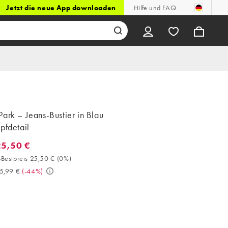
Jetzt die neue App downloaden
Hilfe und FAQ
ark – Jeans-Bustier in Blau
pfdetail
25,50 €
5,50 €. 30-Tage-Bestpreis 25,50 € (0%). Vorher 45,99 €. (-44%)
Bestpreis 25,50 €
(
0%
)
5,99 €
(
-44%
)