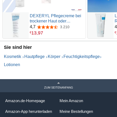
DEXERYL Pflegecreme bei
L
trockener Haut oder
R
Neurodermitis, 250 g Creme
K
4,7
4
3.210
4,7 von 5 Sternen
F
13
,
97
€
€
D
M
Sie sind hier
u
B
Kosmetik
Hautpflege
Körper
Feuchtigkeitspflege
g
S
Lotionen
M
M
A
ZUM SEITENANFANG
Amazon.de-Homepage
Mein Amazon
Amazon-App herunterladen
Meine Bestellungen