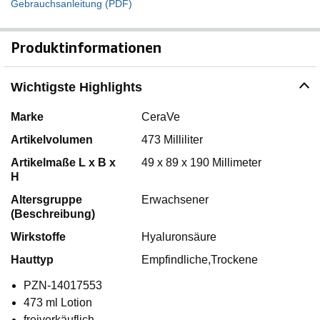
Gebrauchsanleitung (PDF)
Produktinformationen
Wichtigste Highlights
Marke
CeraVe
Artikelvolumen
473 Milliliter
Artikelmaße L x B x
49 x 89 x 190 Millimeter
H
Altersgruppe
Erwachsener
(Beschreibung)
Wirkstoffe
Hyaluronsäure
Hauttyp
Empfindliche,Trockene
PZN-14017553
473 ml Lotion
freiverkäuflich