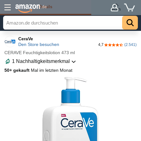
Details
.de
Hoch
CeraVe
Den Store besuchen
4,7
(2.541)
4,7 von 5 Stern
CERAVE Feuchtigkeitslotion 473 ml
1 Nachhaltigkeitsmerkmal
50+ gekauft
Mal im letzten Monat