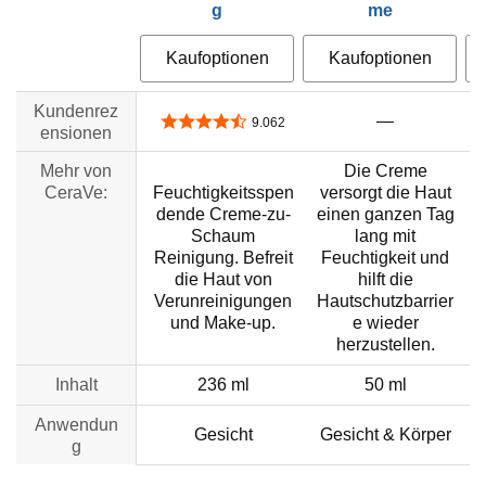
g
me
Kaufoptionen
Kaufoptionen
Kundenrez
—
4,6 von 5 Sternen
9.062
ensionen
Mehr von
Die Creme
CeraVe:
Feuchtigkeitsspen
versorgt die Haut
dende Creme-zu-
einen ganzen Tag
Schaum
lang mit
Reinigung. Befreit
Feuchtigkeit und
die Haut von
hilft die
H
Verunreinigungen
Hautschutzbarrier
und Make-up.
e wieder
herzustellen.
Inhalt
236 ml
50 ml
Anwendun
Gesicht
Gesicht & Körper
g