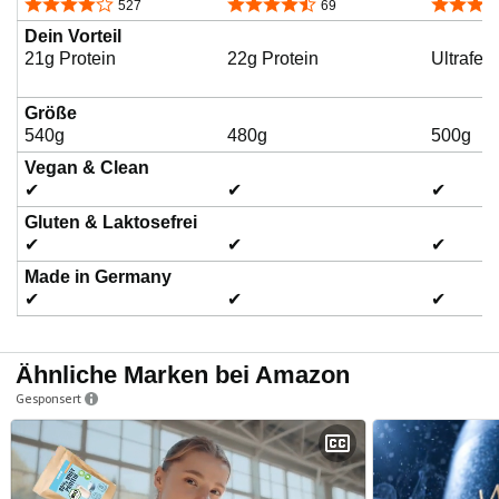
4,1 von 5 Sternen
4,3 von 5 Sternen
4,5 von 
527
69
Dein Vorteil
21g Protein
22g Protein
Ultrafei
Größe
540g
480g
500g
Vegan & Clean
✔
✔
✔
Gluten & Laktosefrei
✔
✔
✔
Made in Germany
✔
✔
✔
Ähnliche Marken bei Amazon
Gesponsert