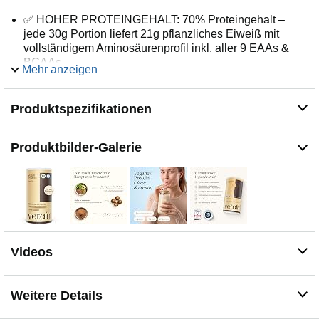
✅ HOHER PROTEINGEHALT: 70% Proteingehalt –
jede 30g Portion liefert 21g pflanzliches Eiweiß mit
vollständigem Aminosäurenprofil inkl. aller 9 EAAs &
BCAAs.
Mehr anzeigen
✅ ECHTE BIO-VANILLE: Mit gemahlenen Bio-
Vanilleschoten aus Madagaskar und natürlichem
Produktspezifikationen
Bourbon-Vanillearoma. Natürlich gesüßt mit
Mönchsfruchtextrakt – ohne Sucralose, Aspartam und
Zuckerzusatz.
Produktbilder-Galerie
✅ 4 PFLANZLICHE PROTEINQUELLEN: Fermentiertes
Erbsenprotein, ergänzt durch Ackerbohnen-, Kürbiskern-
& Goldleinprotein. Fermentation verändert die Struktur
pflanzlicher Proteine und kann sich positiv auf Textur
und Verträglichkeit auswirken.
✅ SUPER CREMIGE KONSISTENZ: Kein Sand-
Gefühl, kein Klumpen – löst sich seidig-cremig auf. 2
Videos
gehäufte Esslöffel (30g) mit Wasser oder Pflanzenmilch
shaken. Auch ideal für Porridge, Smoothie Bowls oder
Pancakes.
Weitere Details
✅ 100% CLEAN & BIO: Bio-Zertifiziert (DE-ÖKO-003),
laktosefrei, glutenfrei und sojafrei. Ohne künstliche