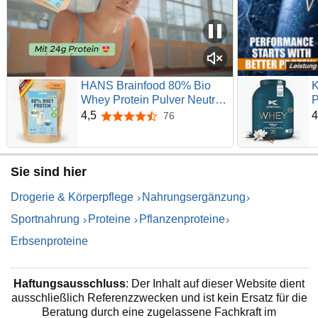
HANS Brainfood 80% Bio
K
Whey Protein Pulver Neutral
P
1kg von Kühen aus Bayern
P
4,5
4
76
4,5 von 5 Sternen
ohne Zuckerzusatz -
P
Eiweißpulver, Whey, Eiweiss
G
Protein Pulver - 100% reines
M
Sie sind hier
Bio Molke-Protein
R
i
Drogerie & Körperpflege
Nahrungsergänzung
Sportnahrung
Proteine
Pflanzenproteine
Erbsenproteine
Haftungsausschluss
: Der Inhalt auf dieser Website dient
ausschließlich Referenzzwecken und ist kein Ersatz für die
Beratung durch eine zugelassene Fachkraft im