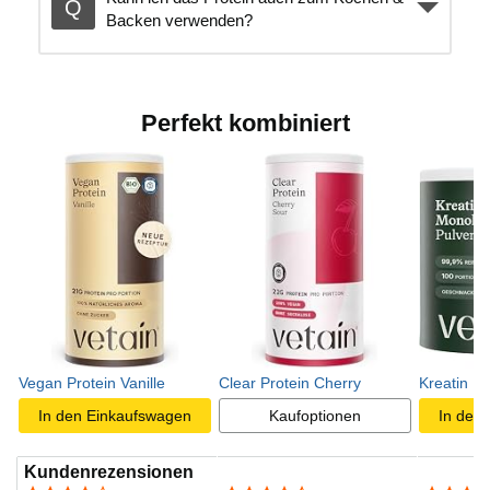
Backen verwenden?
Perfekt kombiniert
Vegan Protein Vanille
Clear Protein Cherry
Kreatin M
In den Einkaufswagen
Kaufoptionen
In den
Kundenrezensionen