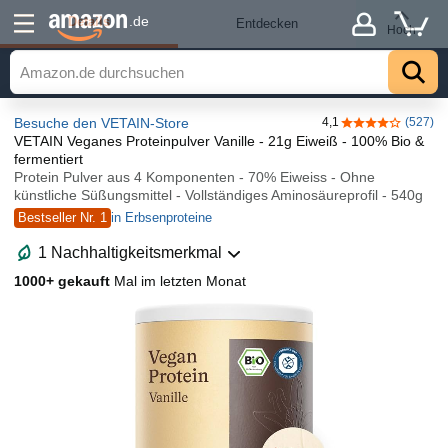
Details
.de
Entdecken
Hoch
Besuche den VETAIN-Store
4,1
(527)
4,1 von 5 Ster
VETAIN Veganes Proteinpulver Vanille - 21g Eiweiß - 100% Bio &
fermentiert
Protein Pulver aus 4 Komponenten - 70% Eiweiss - Ohne
künstliche Süßungsmittel - Vollständiges Aminosäureprofil - 540g
Bestseller Nr. 1
in Erbsenproteine
1 Nachhaltigkeitsmerkmal
1000+ gekauft
Mal im letzten Monat