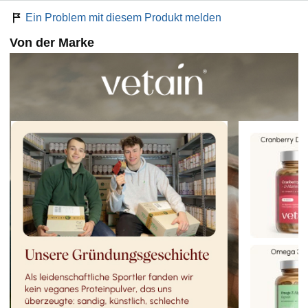
Zusätze, Farbstoffe oder Konservierungsmittel – einfach
Ein Problem mit diesem Produkt melden
rein pflanzlich.
✅ LABORGEPRÜFTE QUALITÄT & KÖLNER LISTE:
Von der Marke
Produziert in Deutschland unter strengsten
Qualitätsstandards. Auf der Kölner Liste gelistet –
getestet auf Dopingsubstanzen und für Sportler
geeignet. Jede Charge wird umfassend im Labor auf
Schwermetalle und Schadstoffe geprüft.